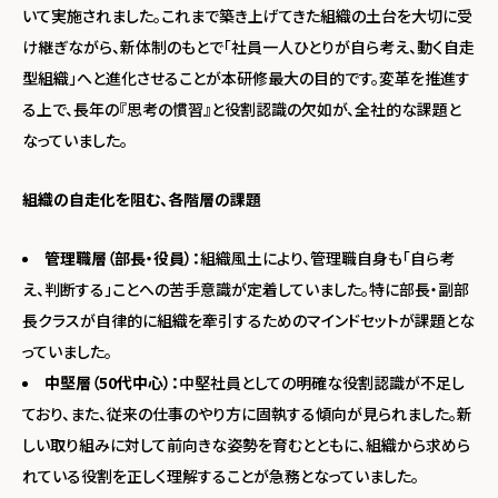
いて実施されました。これまで築き上げてきた組織の土台を大切に受
け継ぎながら、新体制のもとで「社員一人ひとりが自ら考え、動く自走
型組織」へと進化させることが本研修最大の目的です。変革を推進す
る上で、長年の『思考の慣習』と役割認識の欠如が、全社的な課題と
なっていました。
組織の自走化を阻む、各階層の課題
管理職層（部長・役員）：
組織風土により、管理職自身も「自ら考
え、判断する」ことへの苦手意識が定着していました。特に部長・副部
長クラスが自律的に組織を牽引するためのマインドセットが課題とな
っていました。
中堅層（50代中心）：
中堅社員としての明確な役割認識が不足し
ており、また、従来の仕事のやり方に固執する傾向が見られました。新
しい取り組みに対して前向きな姿勢を育むとともに、組織から求めら
れている役割を正しく理解することが急務となっていました。