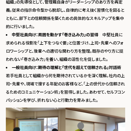
組織」の先導役として、管理職自身がリーダーシップのあり方を再定
義。従来の指示命令型から脱却し、自律的に考え抜く習慣化を図ると
ともに、部下との信頼関係を築くための具体的なスキルアップを集中
的に行いました。
中堅社員向け：周囲を動かす「巻き込み力」の習得
中堅社員に
求められる役割を「上下をつなぐ要」と位置づけ、上司・先輩へのフォ
ロワーシップと、後輩への適切な関わり方を整理。既存のやり方に捉
われない「巻き込み力」を養い、組織の活性化を促しました。
一般社員向け：期待の理解と「世代を超えて信頼される」対話術
若手社員として組織から何を期待されているかを深く理解。社内の上
司・先輩や、現場で接する年配のお客様など、「上の世代から信頼され
るためのコミュニケーション術」を習得しました。あわせて、セルフコン
パッションを学び、折れない心と行動力を育みました。